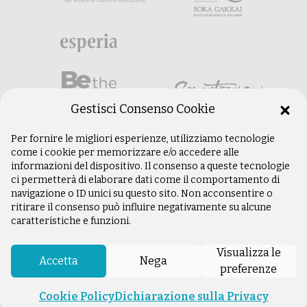
Gestisci Consenso Cookie
Per fornire le migliori esperienze, utilizziamo tecnologie
come i cookie per memorizzare e/o accedere alle
informazioni del dispositivo. Il consenso a queste tecnologie
ci permetterà di elaborare dati come il comportamento di
navigazione o ID unici su questo sito. Non acconsentire o
ritirare il consenso può influire negativamente su alcune
caratteristiche e funzioni.
©
Copyright 2003 –
2026
Istituto Buddista
Italiano Soka Gakkai. Tutti i diritti riservati |
Visualizza le
P.IVA: 04935120487 | Sede Legale: Firenze |
Accetta
Nega
preferenze
Privacy Policy
Cookie Policy
Dichiarazione sulla Privacy