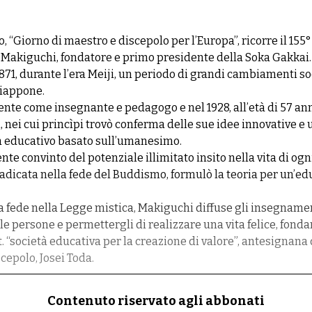
o, “Giorno di maestro e discepolo per l’Europa”, ricorre il 155
 Makiguchi, fondatore e primo presidente della Soka Gakkai
1, durante l’era Meiji, un periodo di grandi cambiamenti soci
Giappone.
nte come insegnante e pedagogo e nel 1928, all’età di 57 ann
, nei cui princìpi trovò conferma delle sue idee innovative e
ma educativo basato sull’umanesimo.
e convinto del potenziale illimitato insito nella vita di ogn
adicata nella fede del Buddismo, formulò la teoria per un’ed
a fede nella Legge mistica, Makiguchi diffuse gli insegname
e persone e permettergli di realizzare una vita felice, fonda
. “società educativa per la creazione di valore”, antesignana
scepolo, Josei Toda.
Contenuto riservato agli abbonati