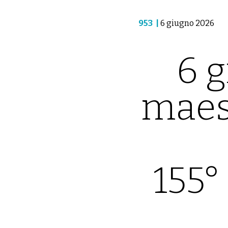
953
|
6 giugno 2026
6 g
maes
155°