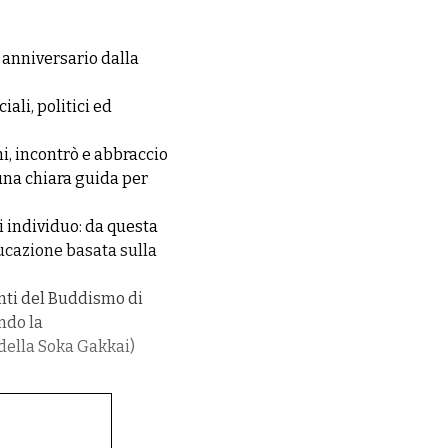
° anniversario dalla
.
ali, politici ed
i, incontrò e abbraccio
 una chiara guida per
i individuo: da questa
ucazione basata sulla
nti del Buddismo di
ndo la
 della Soka Gakkai)