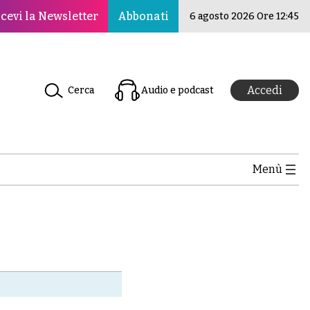
per la pace, la cultura e l’educazione ·Il Nuovo Rinascime
cevi la Newsletter
Abbonati
6 agosto 2026 Ore 12:45
Accedi
Cerca
Audio e podcast
Menù