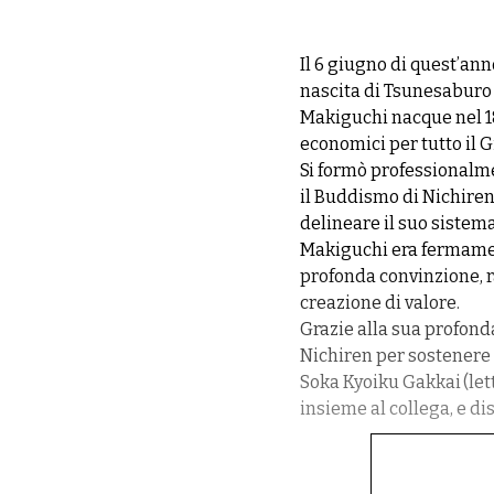
Il 6 giugno di quest’ann
nascita di Tsunesaburo
Makiguchi nacque nel 187
economici per tutto il 
Si formò professionalme
il Buddismo di Nichiren
delineare il suo siste
Makiguchi era fermament
profonda convinzione, r
creazione di valore.
Grazie alla sua profond
Nichiren per sostenere l
Soka Kyoiku Gakkai (lett
insieme al collega, e di