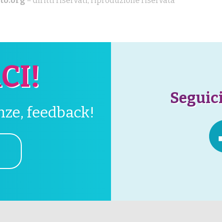
to.org
– diritti riservati, riproduzione riservata
CI!
Seguici
enze, feedback!