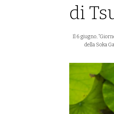
di T
Il 6 giugno, “Gior
della Soka G