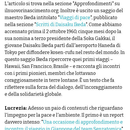
L'articolo si trova nella sezione "Approfondimenti" su
ilnuovorinascimento.org. Inoltre è uscito un saggio del
maestro Ikeda intitolato "
Viaggi di pace
", pubblicato
nella sezione "
Scritti di Daisaku Ikeda
". Come abbiamo
accennato prima il 2 ottobre 1960, cinque mesi dopo la
sua nomina a terzo presidente della Soka Gakkai, il
giovane Daisaku Ikeda partì dall'aeroporto Haneda di
Tokyo per diffondere kosen-rufu nel resto del mondo. In
questo saggio Ikeda ripercorre quei primi viaggi –
Hawaii, San Francisco, Brasile – e racconta gli incontri
con i primi pionieri, membri che lottavano
coraggiosamente in terre lontane. È un testo che fa
riflettere sulla forza del dialogo, dell'incoraggiamento
e della solidarietà globale.
Lucrezia:
Adesso un paio di contenuti che riguardano
l'impegno per la pace e l'ambiente. Il primo è un report
davvero intenso: "
Una occasione di approfondimento e
incontro: il viaggio in Giappone del team Senzatomica
".