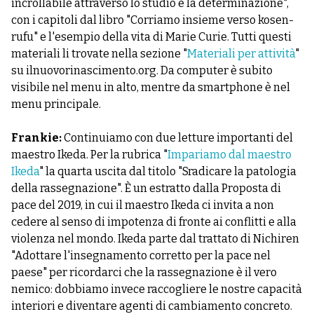
incrollabile attraverso lo studio e la determinazione",
con i capitoli dal libro "Corriamo insieme verso kosen-
rufu" e l'esempio della vita di Marie Curie. Tutti questi
materiali li trovate nella sezione "
Materiali per attività
"
su ilnuovorinascimento.org. Da computer è subito
visibile nel menu in alto, mentre da smartphone è nel
menu principale.
Frankie:
Continuiamo con due letture importanti del
maestro Ikeda. Per la rubrica "
Impariamo dal maestro
Ikeda
" la quarta uscita dal titolo "Sradicare la patologia
della rassegnazione". È un estratto dalla Proposta di
pace del 2019, in cui il maestro Ikeda ci invita a non
cedere al senso di impotenza di fronte ai conflitti e alla
violenza nel mondo. Ikeda parte dal trattato di Nichiren
"Adottare l'insegnamento corretto per la pace nel
paese" per ricordarci che la rassegnazione è il vero
nemico: dobbiamo invece raccogliere le nostre capacità
interiori e diventare agenti di cambiamento concreto.