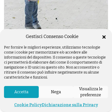
Gestisci Consenso Cookie
In primo piano
Domande e risposte in Sicilia e
Per fornire le migliori esperienze, utilizziamo tecnologie
come i cookie per memorizzare e/o accedere alle
Campania
informazioni del dispositivo. Il consenso a queste tecnologie
ci permetterà di elaborare dati come il comportamento di
24 luglio 2026
-
Con questo spazio dedicato alle
navigazione o ID unici su questo sito. Non acconsentire o
sessioni di domanda e risposta che si sono svolte
ritirare il consenso può influire negativamente su alcune
durante le riunioni...
caratteristiche e funzioni.
Visualizza le
Accetta
Nega
preferenze
Cookie Policy
Dichiarazione sulla Privacy