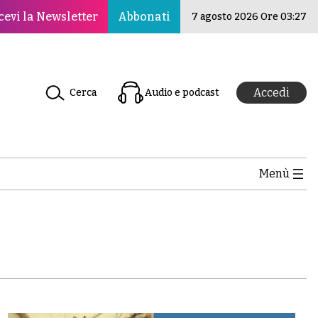
o per la pace, la cultura e l’educazione ·Il Nuovo Rinasci
cevi la Newsletter
Abbonati
7 agosto 2026 Ore 03:27
Accedi
Cerca
Audio e podcast
Menù