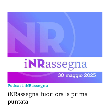
Podcast
,
iNRassegna
iNRassegna: fuori ora la prima
puntata