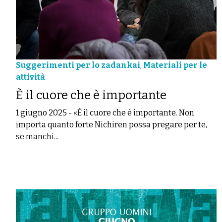
Suggerimenti per lo zadankai
,
Materiali per le
attività
È il cuore che è importante
1 giugno 2025
-
«È il cuore che è importante. Non
importa quanto forte Nichiren possa pregare per te,
se manchi...