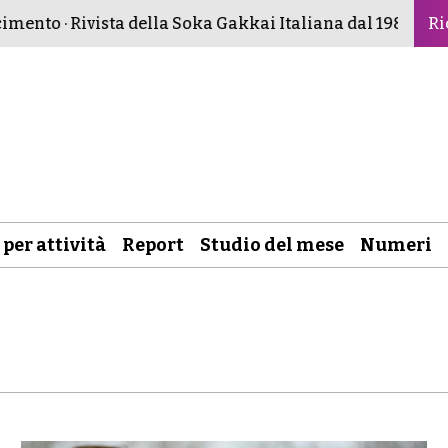
nto · Rivista della Soka Gakkai Italiana dal 1982 ·
Buddism
Ri
 per attività
Report
Studio del mese
Numeri