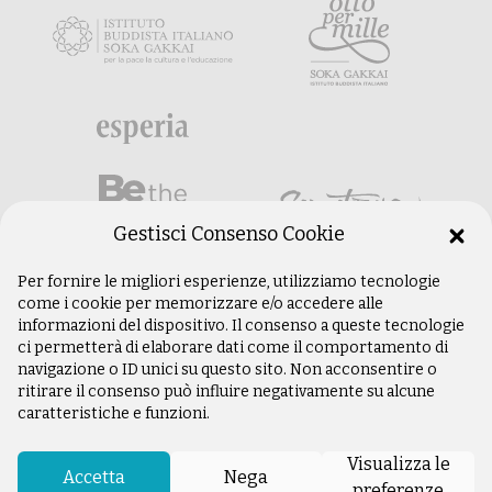
Gestisci Consenso Cookie
Per fornire le migliori esperienze, utilizziamo tecnologie
come i cookie per memorizzare e/o accedere alle
informazioni del dispositivo. Il consenso a queste tecnologie
ci permetterà di elaborare dati come il comportamento di
navigazione o ID unici su questo sito. Non acconsentire o
ritirare il consenso può influire negativamente su alcune
caratteristiche e funzioni.
©
Copyright 2003 –
2026
Istituto Buddista
Italiano Soka Gakkai. Tutti i diritti riservati |
Visualizza le
P.IVA: 04935120487 | Sede Legale: Firenze |
Accetta
Nega
preferenze