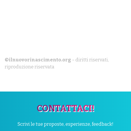
©ilnuovorinascimento.org
– diritti riservati,
riproduzione riservata
CONTATTACI!
Scrivi le tue proposte, esperienze, feedback!