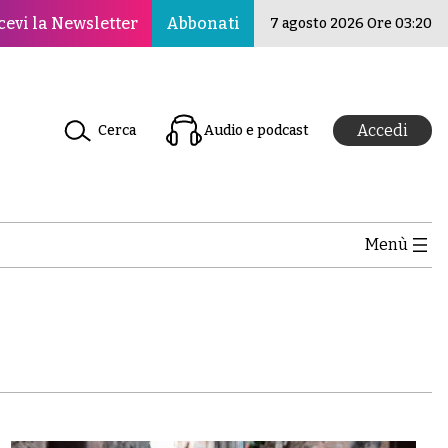
per la pace, la cultura e l’educazione ·Il Nuovo Rinascim
cevi la Newsletter
Abbonati
7 agosto 2026 Ore 03:20
Accedi
Cerca
Audio e podcast
Menù