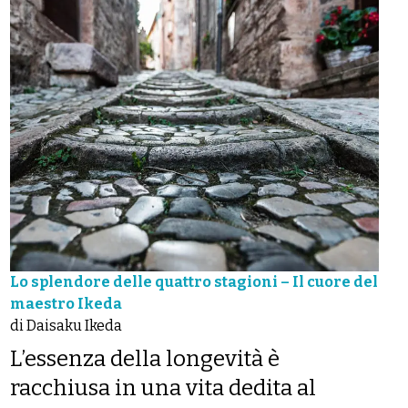
Lo splendore delle quattro stagioni – Il cuore del
maestro Ikeda
di Daisaku Ikeda
L’essenza della longevità è
racchiusa in una vita dedita al