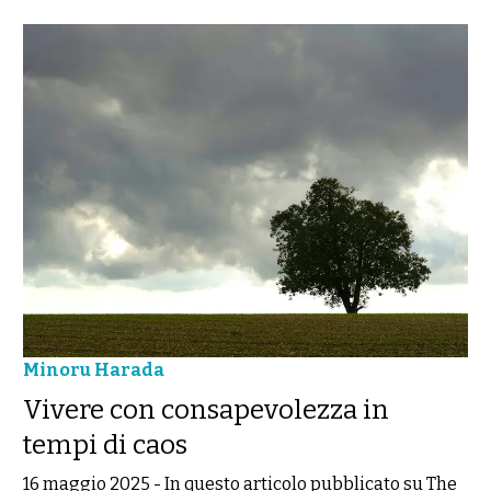
Minoru Harada
Vivere con consapevolezza in
tempi di caos
16 maggio 2025
-
In questo articolo pubblicato su The