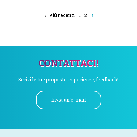
← Più recenti
1
2
3
CONTATTACI!
Scrivi le tue proposte, esperienze, feedback!
Invia un'e-mail