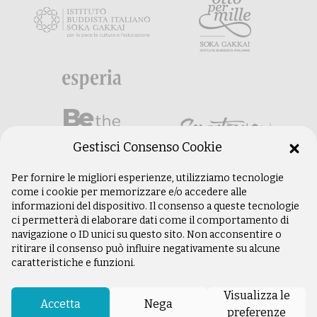
Gestisci Consenso Cookie
Per fornire le migliori esperienze, utilizziamo tecnologie
come i cookie per memorizzare e/o accedere alle
informazioni del dispositivo. Il consenso a queste tecnologie
ci permetterà di elaborare dati come il comportamento di
navigazione o ID unici su questo sito. Non acconsentire o
ritirare il consenso può influire negativamente su alcune
caratteristiche e funzioni.
©
Copyright 2003 –
2026
Istituto Buddista
Italiano Soka Gakkai. Tutti i diritti riservati |
Visualizza le
P.IVA: 04935120487 | Sede Legale: Firenze |
Accetta
Nega
preferenze