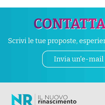
CONTATTA
Scrivi le tue proposte, esperi
Invia un'e-mail