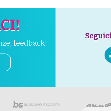
CI!
Seguici
enze, feedback!