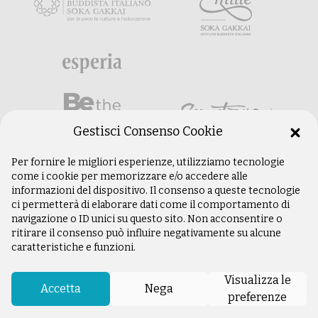
Gestisci Consenso Cookie
Per fornire le migliori esperienze, utilizziamo tecnologie
come i cookie per memorizzare e/o accedere alle
informazioni del dispositivo. Il consenso a queste tecnologie
ci permetterà di elaborare dati come il comportamento di
navigazione o ID unici su questo sito. Non acconsentire o
ritirare il consenso può influire negativamente su alcune
caratteristiche e funzioni.
©
Copyright 2003 –
2026
Istituto Buddista
Italiano Soka Gakkai. Tutti i diritti riservati |
Visualizza le
P.IVA: 04935120487 | Sede Legale: Firenze |
Accetta
Nega
preferenze
Privacy Policy