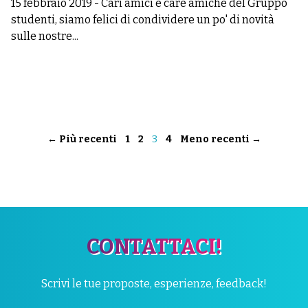
15 febbraio 2019
-
Cari amici e care amiche del Gruppo
studenti, siamo felici di condividere un po' di novità
sulle nostre...
← Più recenti
1
2
3
4
Meno recenti →
CONTATTACI!
Scrivi le tue proposte, esperienze, feedback!