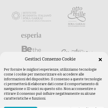
Gestisci Consenso Cookie
Per fornire le migliori esperienze, utilizziamo tecnologie
come i cookie per memorizzare e/o accedere alle
informazioni del dispositivo. Il consenso a queste tecnologie
ci permetterà di elaborare dati come il comportamento di
navigazione o ID unici su questo sito. Non acconsentire o
ritirare il consenso può influire negativamente su alcune
caratteristiche e funzioni.
©
Copyright 2003 –
2026
Istituto Buddista
Italiano Soka Gakkai. Tutti i diritti riservati |