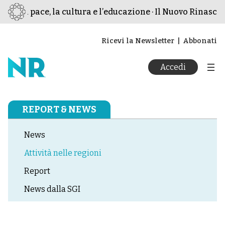
la pace, la cultura e l’educazione · Il Nuovo Rinascimento
Ricevi la Newsletter
Abbonati
Accedi
REPORT & NEWS
News
Attività nelle regioni
Report
News dalla SGI