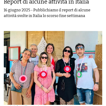
Report di alcune attività in Italia
16 giugno 2025
-
Pubblichiamo il report di alcune
attività svolte in Italia lo scorso fine settimana