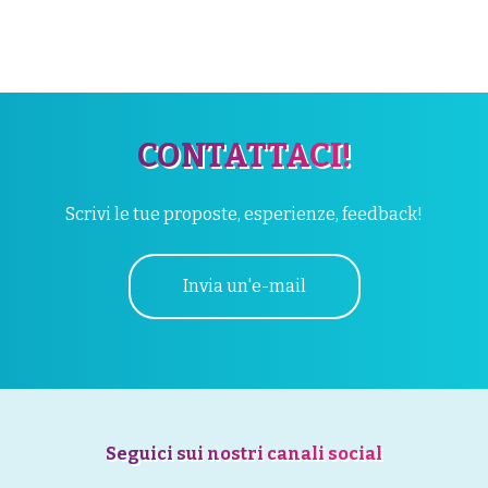
CONTATTACI!
Scrivi le tue proposte, esperienze, feedback!
Invia un'e-mail
Seguici sui nostri canali social