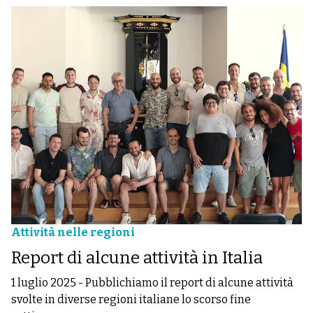
Attività nelle regioni
Report di alcune attività in Italia
1 luglio 2025
-
Pubblichiamo il report di alcune attività
svolte in diverse regioni italiane lo scorso fine