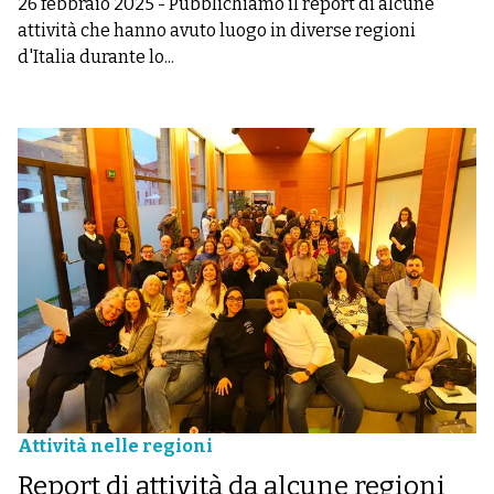
26 febbraio 2025
-
Pubblichiamo il report di alcune
attività che hanno avuto luogo in diverse regioni
d'Italia durante lo...
Attività nelle regioni
Report di attività da alcune regioni