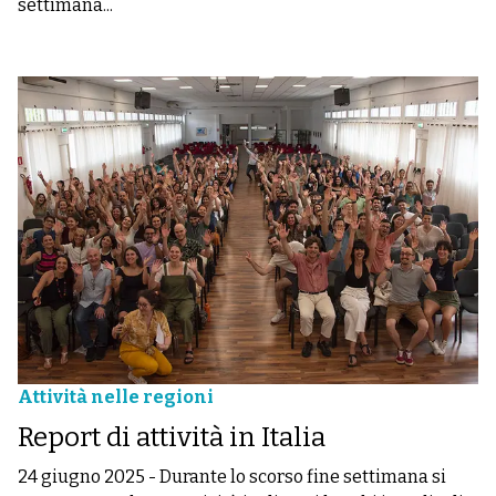
settimana...
Attività nelle regioni
Report di attività in Italia
24 giugno 2025
-
Durante lo scorso fine settimana si