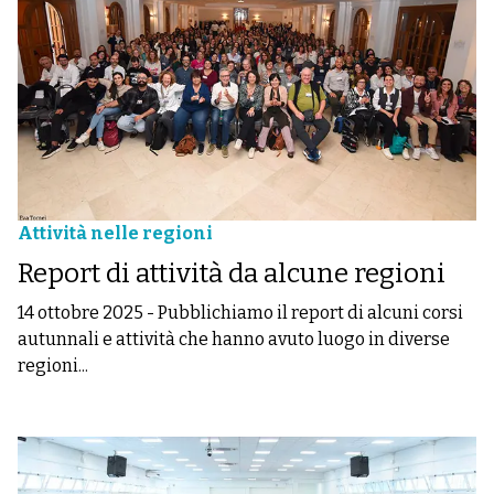
Attività nelle regioni
Report di attività da alcune regioni
14 ottobre 2025
-
Pubblichiamo il report di alcuni corsi
autunnali e attività che hanno avuto luogo in diverse
regioni...