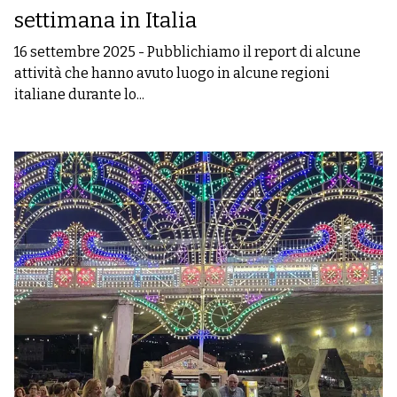
settimana in Italia
16 settembre 2025
-
Pubblichiamo il report di alcune
attività che hanno avuto luogo in alcune regioni
italiane durante lo...