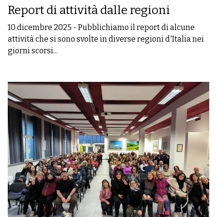
Report di attività dalle regioni
10 dicembre 2025
-
Pubblichiamo il report di alcune
attività che si sono svolte in diverse regioni d'Italia nei
giorni scorsi...