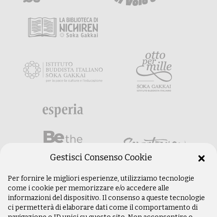
Gestisci Consenso Cookie
Per fornire le migliori esperienze, utilizziamo tecnologie
come i cookie per memorizzare e/o accedere alle
informazioni del dispositivo. Il consenso a queste tecnologie
ci permetterà di elaborare dati come il comportamento di