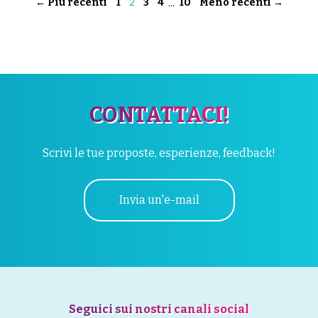
...
← Più recenti
1
2
3
4
10
Meno recenti →
CONTATTACI!
Scrivi le tue proposte, esperienze, feedback!
Invia un'e-mail
Seguici sui nostri canali social