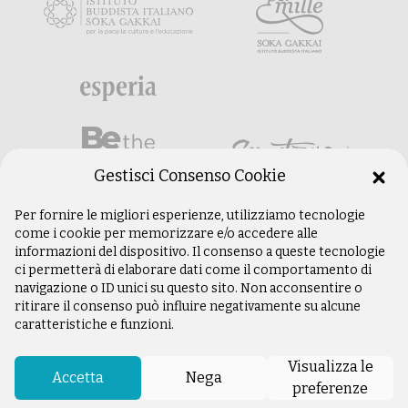
Gestisci Consenso Cookie
Per fornire le migliori esperienze, utilizziamo tecnologie
come i cookie per memorizzare e/o accedere alle
informazioni del dispositivo. Il consenso a queste tecnologie
ci permetterà di elaborare dati come il comportamento di
navigazione o ID unici su questo sito. Non acconsentire o
ritirare il consenso può influire negativamente su alcune
caratteristiche e funzioni.
©
Copyright 2003 –
2026
Istituto Buddista
Italiano Soka Gakkai. Tutti i diritti riservati |
Visualizza le
P.IVA: 04935120487 | Sede Legale: Firenze |
Accetta
Nega
preferenze
Privacy Policy