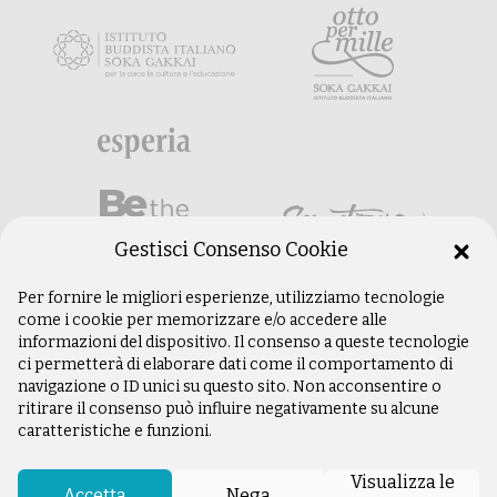
Gestisci Consenso Cookie
Per fornire le migliori esperienze, utilizziamo tecnologie
come i cookie per memorizzare e/o accedere alle
informazioni del dispositivo. Il consenso a queste tecnologie
ci permetterà di elaborare dati come il comportamento di
navigazione o ID unici su questo sito. Non acconsentire o
ritirare il consenso può influire negativamente su alcune
caratteristiche e funzioni.
©
Copyright 2003 –
2026
Istituto Buddista
Italiano Soka Gakkai. Tutti i diritti riservati |
Visualizza le
P.IVA: 04935120487 | Sede Legale: Firenze |
Accetta
Nega