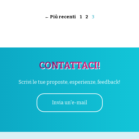
← Più recenti
1
2
3
CONTATTACI!
Scrivi le tue proposte, esperienze, feedback!
Invia un'e-mail