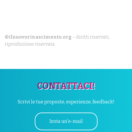
©ilnuovorinascimento.org
– diritti riservati,
riproduzione riservata
CONTATTACI!
Scrivi le tue proposte, esperienze, feedback!
Invia un'e-mail