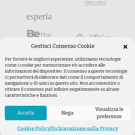
Gestisci Consenso Cookie
Per fornire le migliori esperienze, utilizziamo tecnologie
come i cookie per memorizzare e/o accedere alle
informazioni del dispositivo. Il consenso a queste tecnologie
ci permetterà di elaborare dati come il comportamento di
navigazione o ID unici su questo sito. Non acconsentire o
ritirare il consenso può influire negativamente su alcune
caratteristiche e funzioni.
©
Copyright 2003 –
2026
Istituto Buddista
Italiano Soka Gakkai. Tutti i diritti riservati |
Visualizza le
P.IVA: 04935120487 | Sede Legale: Firenze |
Accetta
Nega
preferenze
Privacy Policy
Cookie Policy
Dichiarazione sulla Privacy