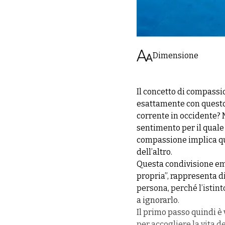
Dimensione
Il concetto di compassio
esattamente con questo 
corrente in occidente? 
sentimento per il quale 
compassione implica qu
dell’altro.
Questa condivisione emo
propria”, rappresenta di 
persona, perché l’istint
a ignorarlo.
Il primo passo quindi è 
per accogliere la vita d