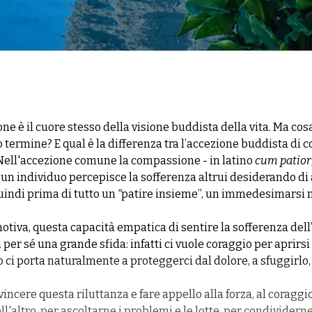
ne è il cuore stesso della visione buddista della vita. Ma cos
termine? E qual è la differenza tra l’accezione buddista di 
Nell'accezione comune la compassione - in latino
cum patior
un individuo percepisce la sofferenza altrui desiderando di a
indi prima di tutto un
“
patire insieme”, un immedesimarsi n
tiva, questa capacità empatica di sentire la sofferenza dell’
per sé una grande sfida: infatti ci vuole coraggio per aprirsi a
o ci porta naturalmente a proteggerci dal dolore, a sfuggirlo,
vincere questa riluttanza e fare appello alla forza, al coraggio
ell'altro, per ascoltarne i problemi e le lotte, per condivider