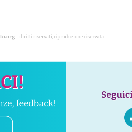
to.org
– diritti riservati, riproduzione riservata
CI!
Seguici
enze, feedback!