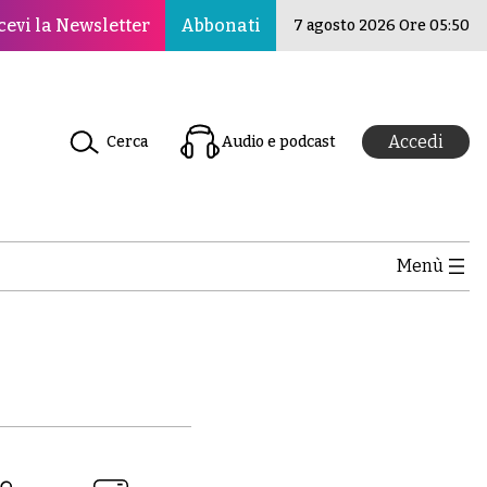
 per la pace, la cultura e l’educazione ·Il Nuovo Rinascim
cevi la Newsletter
Abbonati
7 agosto 2026 Ore 05:50
Accedi
Cerca
Audio e podcast
Menù