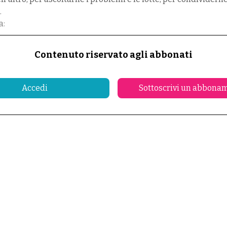
a.
a:
Contenuto riservato agli abbonati
Accedi
Sottoscrivi un abbona