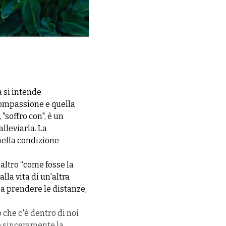
a si intende
compassione e quella
, "soffro con", è un
lleviarla. La
ella condizione
altro “come fosse la
lla vita di un'altra
 a prendere le distanze,
 che c'è dentro di noi
ne sinceramente la