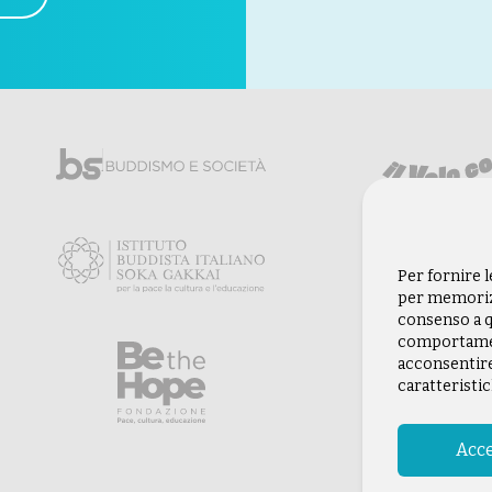
Per fornire 
per memorizz
consenso a q
comportament
acconsentire
caratteristic
Acce