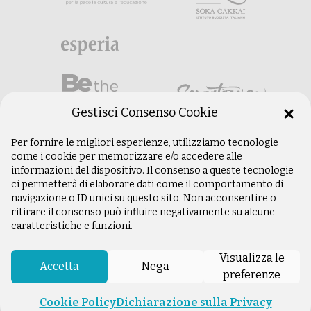
Gestisci Consenso Cookie
Per fornire le migliori esperienze, utilizziamo tecnologie
come i cookie per memorizzare e/o accedere alle
informazioni del dispositivo. Il consenso a queste tecnologie
ci permetterà di elaborare dati come il comportamento di
navigazione o ID unici su questo sito. Non acconsentire o
ritirare il consenso può influire negativamente su alcune
caratteristiche e funzioni.
©
Copyright 2003 –
2026
Istituto Buddista
Italiano Soka Gakkai. Tutti i diritti riservati |
Visualizza le
P.IVA: 04935120487 | Sede Legale: Firenze |
Accetta
Nega
preferenze
Privacy Policy
Cookie Policy
Dichiarazione sulla Privacy