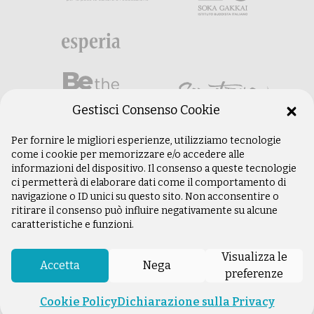
Gestisci Consenso Cookie
Per fornire le migliori esperienze, utilizziamo tecnologie
come i cookie per memorizzare e/o accedere alle
informazioni del dispositivo. Il consenso a queste tecnologie
ci permetterà di elaborare dati come il comportamento di
navigazione o ID unici su questo sito. Non acconsentire o
ritirare il consenso può influire negativamente su alcune
caratteristiche e funzioni.
©
Copyright 2003 –
2026
Istituto Buddista
Italiano Soka Gakkai. Tutti i diritti riservati |
Visualizza le
P.IVA: 04935120487 | Sede Legale: Firenze |
Accetta
Nega
preferenze
Privacy Policy
Cookie Policy
Dichiarazione sulla Privacy