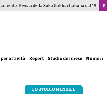
imento · Rivista della Soka Gakkai Italiana dal 1982 ·
Budd
Ri
 per attività
Report
Studio del mese
Numeri
LO STUDIO MENSILE