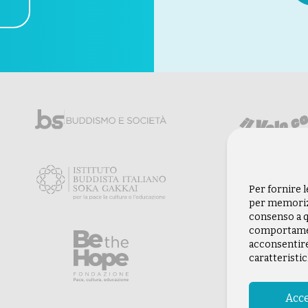
Per fornire 
per memorizz
consenso a q
comportament
acconsentire
caratteristic
Acce