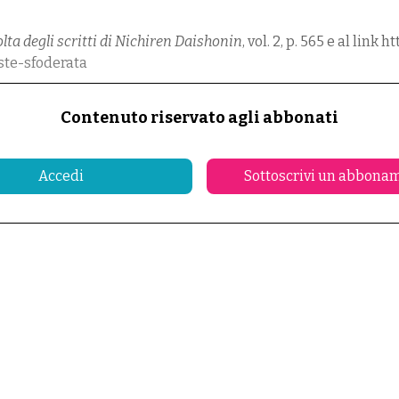
lta degli scritti di Nichiren Daishonin
, vol. 2, p. 565 e al link 
este-sfoderata
Contenuto riservato agli abbonati
Accedi
Sottoscrivi un abbona