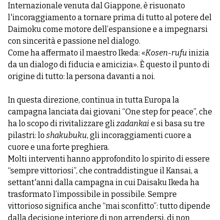
Internazionale venuta dal Giappone, è risuonato
l'incoraggiamento a tornare prima di tutto al potere del
Daimoku come motore dell’espansione e a impegnarsi
con sincerità e passione nel dialogo.
Come ha affermato il maestro Ikeda: «
Kosen-rufu
inizia
da un dialogo di fiducia e amicizia». È questo il punto di
origine di tutto: la persona davanti a noi.
In questa direzione, continua in tutta Europa la
campagna lanciata dai giovani “One step for peace”, che
ha lo scopo di rivitalizzare gli
zadankai
e si basa su tre
pilastri: lo
shakubuku
, gli incoraggiamenti cuore a
cuore e una forte preghiera.
Molti interventi hanno approfondito lo spirito di essere
“sempre vittoriosi”, che contraddistingue il Kansai, a
settant'anni dalla campagna in cui Daisaku Ikeda ha
trasformato l’impossibile in possibile. Sempre
vittorioso significa anche “mai sconfitto”: tutto dipende
dalla decisione interiore di non arrendersi, di non