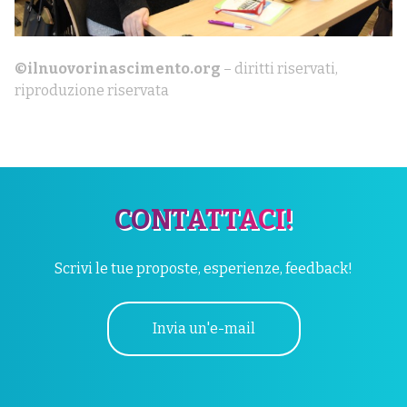
©ilnuovorinascimento.org
– diritti riservati,
riproduzione riservata
CONTATTACI!
Scrivi le tue proposte, esperienze, feedback!
Invia un'e-mail