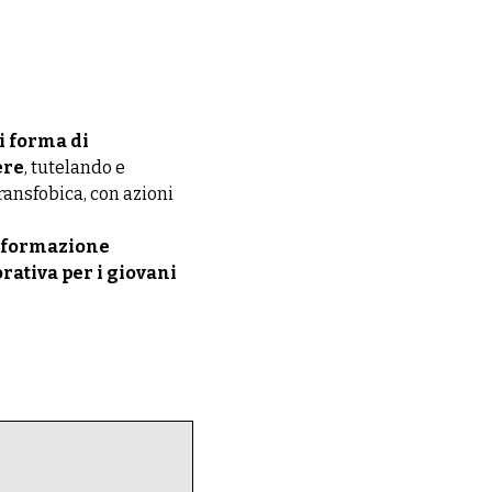
i forma di
ere
, tutelando e
ransfobica, con azioni
e formazione
orativa per i giovani