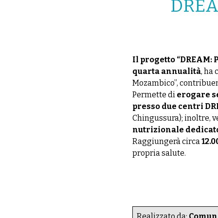
DREAM
Il progetto “DREAM: P
quarta annualità
, ha 
Mozambico”, contribuend
Permette di
erogare se
presso due centri DR
Chingussura); inoltre,
nutrizionale dedicato
Raggiungerà circa
12.0
propria salute.
Realizzato da:
Comunit