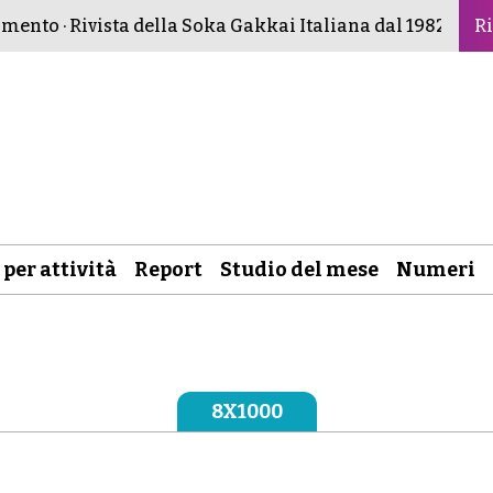
nto · Rivista della Soka Gakkai Italiana dal 1982 ·
Buddism
Ri
 per attività
Report
Studio del mese
Numeri
8X1000