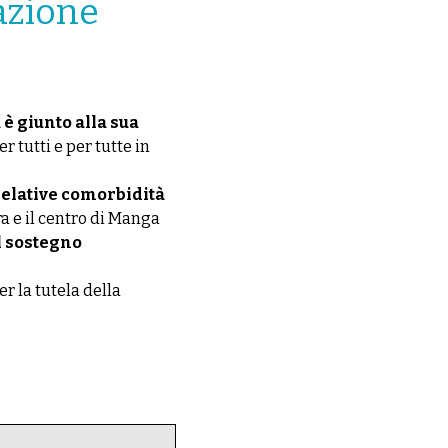
azione
è giunto alla sua
r tutti e per tutte in
 relative comorbidità
ra e il centro di Manga
il sostegno
er la tutela della