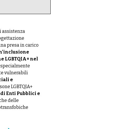
i assistenza
ogettazione
na presa in carico
n’inclusione
one LGBTQIA+ nel
, specialmente
e vulnerabili
ciali e
rsone LGBTQIA+
di Enti Pubblici e
che delle
otransfobiche