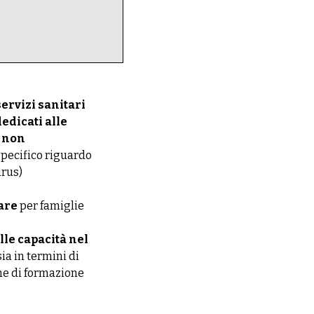
ervizi sanitari
dedicati alle
e non
 specifico riguardo
irus)
are
per famiglie
le capacità nel
 sia in termini di
e di formazione