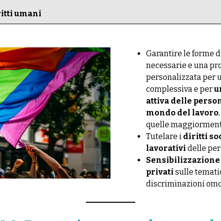
ritti umani
Garantire le forme d
necessarie e una pr
personalizzata per u
complessiva e per
u
attiva delle pers
mondo del lavoro
quelle maggiorment
Tutelare i
diritti so
lavorativi
delle pe
Sensibilizzazione 
privati
sulle temati
discriminazioni om