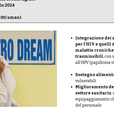
aio 2024
ritti umani
Integrazione dei s
per l'HIV e quelli 
malattie cronich
trasmissibili
, con
all’HPV (papilloma v
Sostegno aliment
vulnerabili
Miglioramento del
settore sanitario
,
equipaggiamento ch
del personale