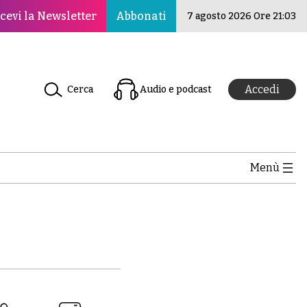
o per la pace, la cultura e l’educazione ·Il Nuovo Rinasc
cevi la Newsletter
Abbonati
7 agosto 2026 Ore 21:03
Accedi
Cerca
Audio e podcast
Menù