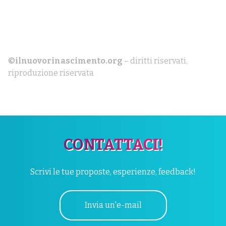
©ilnuovorinascimento.org
– diritti riservati,
riproduzione riservata
CONTATTACI!
Scrivi le tue proposte, esperienze, feedback!
Invia un'e-mail