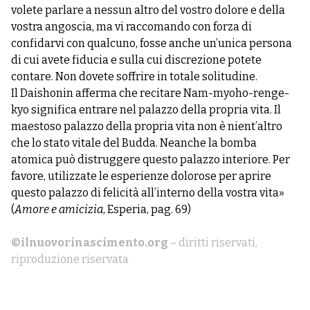
volete parlare a nessun altro del vostro dolore e della
vostra angoscia, ma vi raccomando con forza di
confidarvi con qualcuno, fosse anche un’unica persona
di cui avete fiducia e sulla cui discrezione potete
contare. Non dovete soffrire in totale solitudine.
Il Daishonin afferma che recitare Nam-myoho-renge-
kyo significa entrare nel palazzo della propria vita. Il
maestoso palazzo della propria vita non è nient’altro
che lo stato vitale del Budda. Neanche la bomba
atomica può distruggere questo palazzo interiore. Per
favore, utilizzate le esperienze dolorose per aprire
questo palazzo di felicità all’interno della vostra vita»
(
Amore e amicizia
, Esperia, pag. 69)
©ilnuovorinascimento.org
– diritti riservati,
riproduzione riservata