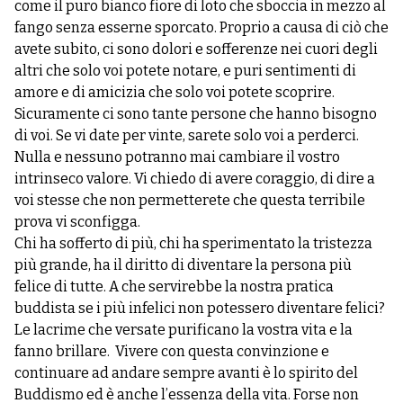
come il puro bianco fiore di loto che sboccia in mezzo al
fango senza esserne sporcato. Proprio a causa di ciò che
avete subito, ci sono dolori e sofferenze nei cuori degli
altri che solo voi potete notare, e puri sentimenti di
amore e di amicizia che solo voi potete scoprire.
Sicuramente ci sono tante persone che hanno bisogno
di voi. Se vi date per vinte, sarete solo voi a perderci.
Nulla e nessuno potranno mai cambiare il vostro
intrinseco valore. Vi chiedo di avere coraggio, di dire a
voi stesse che non permetterete che questa terribile
prova vi sconfigga.
Chi ha sofferto di più, chi ha sperimentato la tristezza
più grande, ha il diritto di diventare la persona più
felice di tutte. A che servirebbe la nostra pratica
buddista se i più infelici non potessero diventare felici?
Le lacrime che versate purificano la vostra vita e la
fanno brillare. Vivere con questa convinzione e
continuare ad andare sempre avanti è lo spirito del
Buddismo ed è anche l’essenza della vita. Forse non