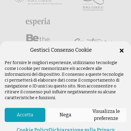
Gestisci Consenso Cookie
Per fornire le migliori esperienze, utilizziamo tecnologie
come i cookie per memorizzare e/o accedere alle
informazioni del dispositivo. Il consenso a queste tecnologie
ci permetterà di elaborare dati come il comportamento di
navigazione o ID unici su questo sito. Non acconsentire o
ritirare il consenso può influire negativamente su alcune
caratteristiche e funzioni.
©
Copyright 2003 –
2026
Istituto Buddista
Italiano Soka Gakkai. Tutti i diritti riservati |
Visualizza le
P.IVA: 04935120487 | Sede Legale: Firenze |
Accetta
Nega
preferenze
Privacy Policy
Cookie Policy
Dichiarazione sulla Privacy