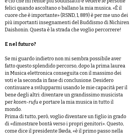
e ciò che mi rende più soddisfatto è vedere le persone
felici quando ascoltano o ballano la mia musica. «È il
cuore che è importante» (RSND, 1, 889) è per me uno dei
più importanti insegnamenti del Buddismo di Nichiren
Daishonin. Questa è la strada che voglio percorrere!
E nel futuro?
Se mi guardo indietro non mi sembra possibile aver
fatto questo splendido percorso, dopo la prima laurea
in Musica elettronica conseguita con il massimo dei
voti e la seconda in fase di conclusione. Desidero
continuare a svilupparmi usando le mie capacità per il
bene degli altri: diventare un grandissimo musicista
per
kosen-rufu
e portare la mia musica in tutto il
mondo.
Prima di tutto, però, voglio diventare un figlio in grado
di «dimostrare bontà verso i propri genitori». Questo,
come dice il presidente Ikeda, «è il primo passo nella