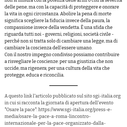
non si misura con la potenza delle armi o con la severità
delle pene, ma con la capacità di proteggere e onorare
la vita in ogni circostanza. Abolire la pena di morte
significa scegliere la fiducia invece della paura, la
compassione invece della vendetta. È una sfida che
riguarda tutti noi - governi, religioni, società civile -
perché non si tratta solo di cambiare una legge, ma di
cambiare la coscienza dell’essere umano.
Con il nostro impegno condiviso possiamo contribuire
a risvegliare le coscienze: per una giustizia che non
uccide, ma rigenera; per una cultura della vita che
protegge, educa e riconcilia.
A questo link l'articolo pubblicato sul sito sgi-italia.org
in cui si racconta la giornata di apertura dell'evento
"Osare la pace":
https://www.sgi-italia.org/press-e-
media/osare-la-pace-a-roma-lincontro-
internazionale-per-la-pace-organizzato-dalla-