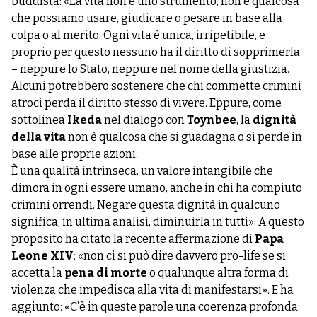
buddista: «La vita non è uno strumento, non è qualcosa
che possiamo usare, giudicare o pesare in base alla
colpa o al merito. Ogni vita è unica, irripetibile, e
proprio per questo nessuno ha il diritto di sopprimerla
– neppure lo Stato, neppure nel nome della giustizia.
Alcuni potrebbero sostenere che chi commette crimini
atroci perda il diritto stesso di vivere. Eppure, come
sottolinea
Ikeda
nel dialogo con
Toynbee
, la
dignità
della vita
non è qualcosa che si guadagna o si perde in
base alle proprie azioni.
È una qualità intrinseca, un valore intangibile che
dimora in ogni essere umano, anche in chi ha compiuto
crimini orrendi. Negare questa dignità in qualcuno
significa, in ultima analisi, diminuirla in tutti». A questo
proposito ha citato la recente affermazione di
Papa
Leone XIV
: «non ci si può dire davvero pro-life se si
accetta la
pena di morte
o qualunque altra forma di
violenza che impedisca alla vita di manifestarsi». E ha
aggiunto: «C’è in queste parole una coerenza profonda: