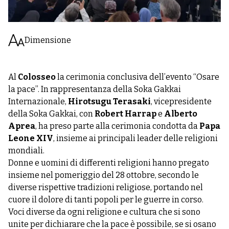
Dimensione
Al
Colosseo
la cerimonia conclusiva dell’evento “Osare
la pace”. In rappresentanza della Soka Gakkai
Internazionale,
Hirotsugu Terasaki
, vicepresidente
della Soka Gakkai, con
Robert Harrap
e
Alberto
Aprea
, ha preso parte alla cerimonia condotta da
Papa
Leone XIV
, insieme ai principali leader delle religioni
mondiali.
Donne e uomini di differenti religioni hanno pregato
insieme nel pomeriggio del 28 ottobre, secondo le
diverse rispettive tradizioni religiose, portando nel
cuore il dolore di tanti popoli per le guerre in corso.
Voci diverse da ogni religione e cultura che si sono
unite per dichiarare che la pace è possibile, se si osano