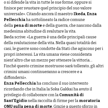
o si difende la vita in tutte le sue forme, oppure si
finisce per svuotare quel principio del suo valore
universale». Citando ancora il maestro
Ikeda
,
Enza
Pellecchia
ha sottolineato la radice comune
della
pena di morte
e della guerra, che nascono dalla
medesima abitudine di svalutare la vita.
Ikeda scrive: «La guerra è una delle principali cause
della svalutazione della vita. Nella quasi totalità dei
casi, le guerre sono condotte da Stati che agiscono per i
propri interessi. La vita umana viene considerata
nient’altro che un mezzo per ottenere la vittoria…
Finché questo crimine mostruoso sarà tollerato, gli altri
crimini umani continueranno a crescere e a
diffondersi».
Enza Pellecchia
ha concluso il suo intervento
ricordando che in Italia la Soka Gakkai ha avuto il
privilegio di collaborare con la
Comunità di
Sant’Egidio
nella raccolta di firme per la
moratoria
ONU sulla pena di morte
. Grazie a questo sforzo in