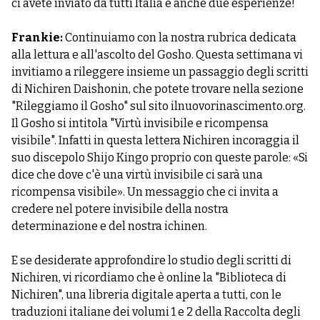
ci avete inviato da tutti Italia e anche due esperienze!
Frankie:
Continuiamo con la nostra rubrica dedicata
alla lettura e all'ascolto del Gosho. Questa settimana vi
invitiamo a rileggere insieme un passaggio degli scritti
di Nichiren Daishonin, che potete trovare nella sezione
"Rileggiamo il Gosho" sul sito ilnuovorinascimento.org.
Il Gosho si intitola "Virtù invisibile e ricompensa
visibile". Infatti in questa lettera Nichiren incoraggia il
suo discepolo Shijo Kingo proprio con queste parole: «Si
dice che dove c'è una virtù invisibile ci sarà una
ricompensa visibile». Un messaggio che ci invita a
credere nel potere invisibile della nostra
determinazione e del nostra ichinen.
E se desiderate approfondire lo studio degli scritti di
Nichiren, vi ricordiamo che è online la "Biblioteca di
Nichiren", una libreria digitale aperta a tutti, con le
traduzioni italiane dei volumi 1 e 2 della Raccolta degli