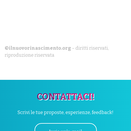
©ilnuovorinascimento.org
– diritti riservati,
riproduzione riservata
CONTATTACI!
Scrivi le tue proposte, esperienze, feedback!