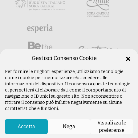
Gestisci Consenso Cookie
Per fornire le migliori esperienze, utilizziamo tecnologie
come i cookie per memorizzare e/o accedere alle
informazioni del dispositivo. Il consenso a queste tecnologie
ci permetterà di elaborare dati come il comportamento di
navigazione o ID unici su questo sito. Non acconsentire o
ritirare il consenso può influire negativamente su alcune
caratteristiche e funzioni.
©
Copyright 2003 –
2026
Istituto Buddista
Italiano Soka Gakkai. Tutti i diritti riservati |
Visualizza le
P.IVA: 04935120487 | Sede Legale: Firenze |
Accetta
Nega
preferenze
Privacy Policy