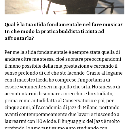
Qual è la tua sfida fondamentale nel fare musica?
In che modo la pratica buddista ti aiuta ad
affrontarla?
Per me la sfida fondamentale è sempre stata quella di
andare oltre me stessa, cioè suonare preoccupandomi
il meno possibile della mia prestazione e cercando il
senso profondo di ciò che sto facendo. Grazie al legame
con il maestro Ikeda ho compreso l’importanza di
essere veramente seri in quello che si fa. Ho smesso di
accontentarmi di suonare a orecchio e ho studiato,
prima come autodidatta al Conservatorio e poi, per
cinque anni, all’Accademia di Jazz di Milano, portando
avanti contemporaneamente due lavori e riuscendo a
laurearmi con 110 e lode. Il linguaggio del Jazz è molto
profondo, lo amo tantissimo e sto studiando con