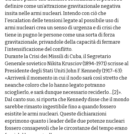
definire come un’attrazione gravitazionale negativa
insita nelle armi nucleari. Intendo con ciò che
l'escalation delle tensioni legate al possibile uso di
armi nucleari crea un senso di urgenza e di crisi che
tiene in pugno le persone come una sorta di forza
gravitazionale, privandole della capacità di fermare
l’intensificazione del conflitto.
Durante la Crisi dei Missili di Cuba, il Segretario
Generale sovietico Nikita Krusciov (1894–1971) scrisse al
Presidente degli Stati Uniti John F. Kennedy (1917–63):
«Arriverà il momento in cui il nodo sarà così stretto che
neanche coloro che lo hanno legato potranno
scioglierlo, e sarà dunque necessario reciderlo…
[2]
».
Dal canto suo, si riporta che Kennedy disse che il mondo
sarebbe rimasto ingestibile fino a quando fossero
esistite le armi nucleari. Queste dichiarazioni
esprimono quanto i leader delle due potenze nucleari
fossero consapevoli che le circostanze del tempo erano