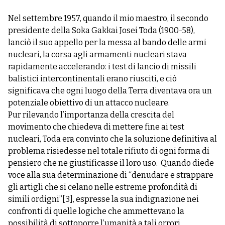
Nel settembre 1957, quando il mio maestro, il secondo
presidente della Soka Gakkai Josei Toda (1900-58),
lanciò il suo appello per la messa al bando delle armi
nucleari, la corsa agli armamenti nucleari stava
rapidamente accelerando: i test di lancio di missili
balistici intercontinentali erano riusciti, e ciò
significava che ogni luogo della Terra diventava ora un
potenziale obiettivo di un attacco nucleare.
Pur rilevando l’importanza della crescita del
movimento che chiedeva di mettere fine ai test
nucleari, Toda era convinto che la soluzione definitiva al
problema risiedesse nel totale rifiuto di ogni forma di
pensiero che ne giustificasse il loro uso. Quando diede
voce alla sua determinazione di “denudare e strappare
gli artigli che si celano nelle estreme profondità di
simili ordigni”
[3]
, espresse la sua indignazione nei
confronti di quelle logiche che ammettevano la
possibilità di sottoporre l’umanità a tali orrori