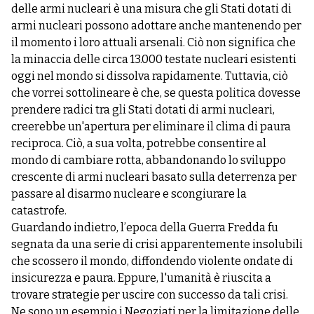
delle armi nucleari è una misura che gli Stati dotati di
armi nucleari possono adottare anche mantenendo per
il momento i loro attuali arsenali. Ciò non significa che
la minaccia delle circa 13.000 testate nucleari esistenti
oggi nel mondo si dissolva rapidamente. Tuttavia, ciò
che vorrei sottolineare è che, se questa politica dovesse
prendere radici tra gli Stati dotati di armi nucleari,
creerebbe un'apertura per eliminare il clima di paura
reciproca. Ciò, a sua volta, potrebbe consentire al
mondo di cambiare rotta, abbandonando lo sviluppo
crescente di armi nucleari basato sulla deterrenza per
passare al disarmo nucleare e scongiurare la
catastrofe.
Guardando indietro, l’epoca della Guerra Fredda fu
segnata da una serie di crisi apparentemente insolubili
che scossero il mondo, diffondendo violente ondate di
insicurezza e paura. Eppure, l'umanità è riuscita a
trovare strategie per uscire con successo da tali crisi.
Ne sono un esempio i Negoziati per la limitazione delle