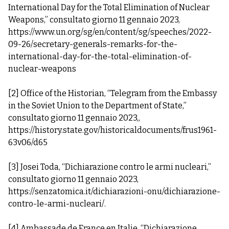
International Day for the Total Elimination of Nuclear
Weapons,” consultato giorno 11 gennaio 2023,
https://www.un.org/sg/en/content/sg/speeches/2022-
09-26/secretary-generals-remarks-for-the-
international-day-for-the-total-elimination-of-
nuclear-weapons
[2]
Office of the Historian, “Telegram from the Embassy
in the Soviet Union to the Department of State,”
consultato giorno 11 gennaio 2023,,
https://history.state.gov/historicaldocuments/frus1961-
63v06/d65
[3]
Josei Toda, “Dichiarazione contro le armi nucleari,”
consultato giorno 11 gennaio 2023,
https://senzatomica.it/dichiarazioni-onu/dichiarazione-
contro-le-armi-nucleari/
.
[4]
Ambassade de France en Italie, “Dichiarazione