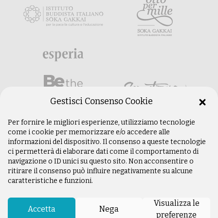
Gestisci Consenso Cookie
Per fornire le migliori esperienze, utilizziamo tecnologie
come i cookie per memorizzare e/o accedere alle
informazioni del dispositivo. Il consenso a queste tecnologie
ci permetterà di elaborare dati come il comportamento di
navigazione o ID unici su questo sito. Non acconsentire o
ritirare il consenso può influire negativamente su alcune
caratteristiche e funzioni.
©
Copyright 2003 –
2026
Istituto Buddista
Italiano Soka Gakkai. Tutti i diritti riservati |
Visualizza le
P.IVA: 04935120487 | Sede Legale: Firenze |
Accetta
Nega
preferenze