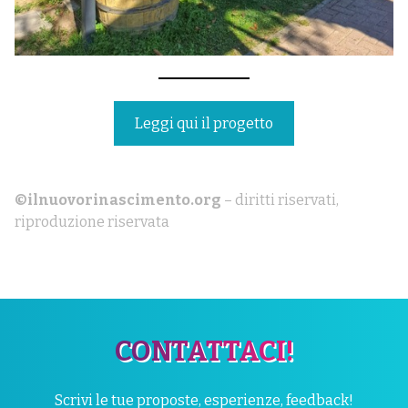
Leggi qui il progetto
©ilnuovorinascimento.org
– diritti riservati,
riproduzione riservata
CONTATTACI!
Scrivi le tue proposte, esperienze, feedback!