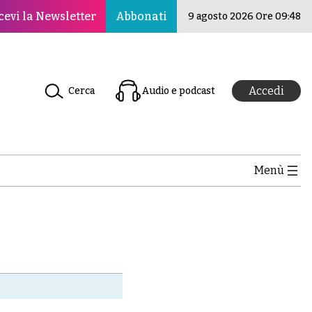
o per la pace, la cultura e l’educazione ·Il Nuovo Rinasci
cevi la Newsletter
Abbonati
9 agosto 2026 Ore 09:48
Accedi
Cerca
Audio e podcast
Menù