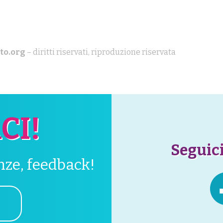
to.org
– diritti riservati, riproduzione riservata
CI!
Seguici
enze, feedback!