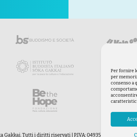
Per fornire 
per memorizz
consenso a q
comportament
acconsentire
caratteristic
Acce
 Gakkai. Tutti i diritti riservati | P.IVA: 04935120487 | Sede 
C