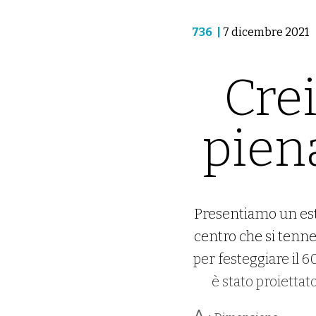
736
|
7 dicembre 2021
Cre
pien
Presentiamo un estr
centro che si tenn
per festeggiare il 6
è stato proiettat