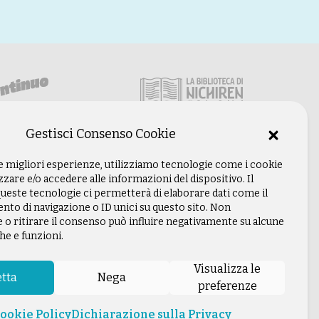
Gestisci Consenso Cookie
le migliori esperienze, utilizziamo tecnologie come i cookie
are e/o accedere alle informazioni del dispositivo. Il
ueste tecnologie ci permetterà di elaborare dati come il
o di navigazione o ID unici su questo sito. Non
 o ritirare il consenso può influire negativamente su alcune
he e funzioni.
Visualizza le
tta
Nega
preferenze
Legale: Firenze |
Privacy Policy
ookie Policy
Dichiarazione sulla Privacy