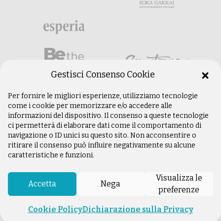
Gestisci Consenso Cookie
Per fornire le migliori esperienze, utilizziamo tecnologie
come i cookie per memorizzare e/o accedere alle
informazioni del dispositivo. Il consenso a queste tecnologie
ci permetterà di elaborare dati come il comportamento di
navigazione o ID unici su questo sito. Non acconsentire o
ritirare il consenso può influire negativamente su alcune
caratteristiche e funzioni.
©
Copyright 2003 –
2026
Istituto Buddista
Italiano Soka Gakkai. Tutti i diritti riservati |
Visualizza le
P.IVA: 04935120487 | Sede Legale: Firenze |
Accetta
Nega
preferenze
Privacy Policy
Cookie Policy
Dichiarazione sulla Privacy