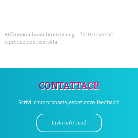
©ilnuovorinascimento.org
– diritti riservati,
riproduzione riservata
CONTATTACI!
Scrivi le tue proposte, esperienze, feedback!
Invia un'e-mail