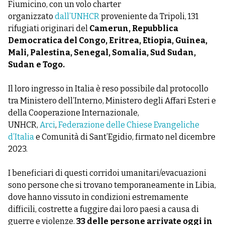
Fiumicino, con un volo charter
organizzato
dall’UNHCR
proveniente da Tripoli, 131
rifugiati originari del
Camerun, Repubblica
Democratica del Congo, Eritrea, Etiopia, Guinea,
Mali, Palestina, Senegal, Somalia, Sud Sudan,
Sudan e Togo.
Il loro ingresso in Italia è reso possibile dal protocollo
tra Ministero dell’Interno, Ministero degli Affari Esteri e
della Cooperazione Internazionale,
UNHCR,
Arci
,
Federazione delle Chiese Evangeliche
d’Italia
e
Comunità di Sant’Egidio
, firmato nel dicembre
2023.
I beneficiari di questi corridoi umanitari/evacuazioni
sono persone che si trovano temporaneamente in Libia,
dove hanno vissuto in condizioni estremamente
difficili, costrette a fuggire dai loro paesi a causa di
guerre e violenze.
33 delle persone arrivate oggi in