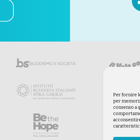
Per fornire 
per memorizz
consenso a q
comportament
acconsentire
caratteristic