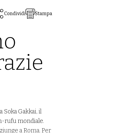
Condividi
Stampa
mo
razie
a Soka Gakkai, il
en-rufu mondiale.
e giunge a Roma. Per