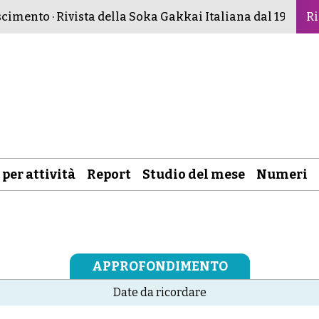
imento · Rivista della Soka Gakkai Italiana dal 1982 ·
Bud
Ri
 per attività
Report
Studio del mese
Numeri
APPROFONDIMENTO
Date da ricordare