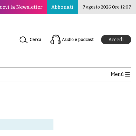
dismo per la pace, la cultura e l’educazione ·Il Nuovo Rin
cevi la Newsletter
Abbonati
7 agosto 2026 Ore 12:07
Accedi
Cerca
Audio e podcast
Menù