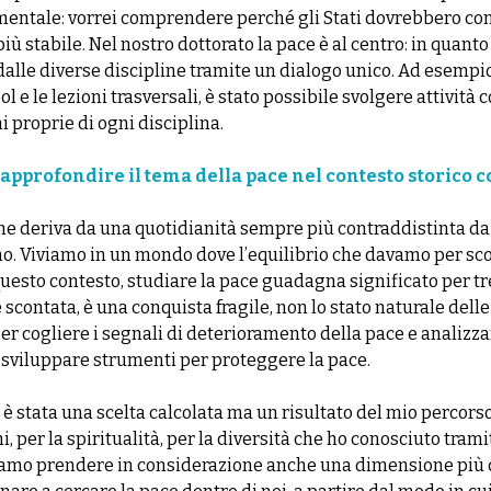
mentale: vorrei comprendere perché gli Stati dovrebbero co
iù stabile. Nel nostro dottorato la pace è al centro: in qua
dalle diverse discipline tramite un dialogo unico. Ad esempi
 e le lezioni trasversali, è stato possibile svolgere attività
 proprie di ogni disciplina.
approfondire il tema della pace nel contesto storico
ne deriva da una quotidianità sempre più contraddistinta da c
rmo. Viviamo in un mondo dove l’equilibrio che davamo per sco
n questo contesto, studiare la pace guadagna significato per tr
 scontata, è una conquista fragile, non lo stato naturale delle
 cogliere i segnali di deterioramento della pace e analizzare
r sviluppare strumenti per proteggere la pace.
 è stata una scelta calcolata ma un risultato del mio percors
ni, per la spiritualità, per la diversità che ho conosciuto tram
amo prendere in considerazione anche una dimensione più q