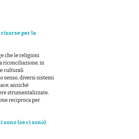
 risorse per la
e che le religioni
 riconciliazione, in
e culturali
to senso, diversi sistemi
pace, anziché
sere strumentalizzate,
one reciproca per
i sono (se ci sono)