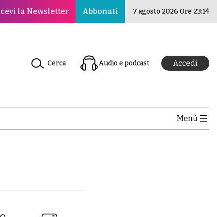
r la pace, la cultura e l’educazione ·Il Nuovo Rinasciment
cevi la Newsletter
Abbonati
7 agosto 2026 Ore 23:14
Accedi
Cerca
Audio e podcast
Menù