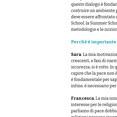
questo dialogo è fonda
costruire un ambiente p
deve essere affrontato 
School, la Summer School
metodologie e le nozioni
Perché è importante 
Sara
: La mia motivazio
crescenti, e fasi di ria
sicurezza, si è rotto. I
capire che la pace non è
è fondamentale per saper
infine, è necessario pe
Francesca
: La mia non
interesse per le religio
parliamo di pace dobbi