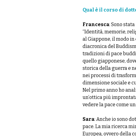
Qual è il corso di dot
Francesca
: Sono stat
“Identità, memorie, reli
al Giappone, il modo in
diacronica del Buddismo 
tradizioni di pace buddi
quello giapponese, dove
storica della guerra e n
nei processi di trasfor
dimensione sociale e cul
Nel primo anno ho anali
un’ottica più improntata
vedere la pace come un 
Sara
: Anche io sono do
pace. La mia ricerca mi
Europea, ovvero della c