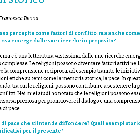
 Francesca Benna
sso percepite come fattori di conflitto, ma anche come
 cosa emerge dalle sue ricerche in proposito?
tema c’è una letteratura vastissima, dalle mie ricerche emerg
complesse. Le religioni possono diventare fattori attivi nella
re la comprensione reciproca, ad esempio tramite le iniziativ
ssioni etiche su temi come la memoria storica, la pace. In ques
mondo, tra cui le religioni, possono contribuire a sostenere la 
onflitti. Nei miei studi ho notato che le religioni possono es
isorsa preziosa per promuovere il dialogo e una comprensi
 di pace.
 di pace che si intende diffondere? Quali esempi storic
ficativi per il presente?