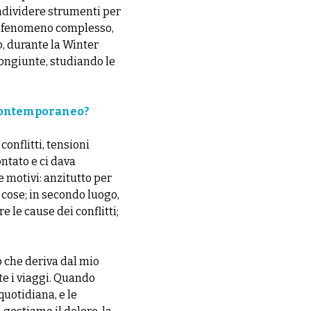
ndividere strumenti per
nto fenomeno complesso,
o, durante la Winter
 congiunte, studiando le
 contemporaneo?
onflitti, tensioni
ntato e ci dava
e motivi: anzitutto per
 cose; in secondo luogo,
 le cause dei conflitti;
o che deriva dal mio
ite i viaggi. Quando
uotidiana, e le