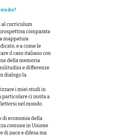
ucendo?
s al curriculum
n prospettiva comparata
una mappatura
dicato, e a come le
are il caso italiano con
ione della memoria
militudini e differenze
n dialogo la
zare i miei studi in
n particolare ci invita a
flettersi nel mondo.
mo di economia della
rezza comune in Unione
e di pace e difesa ma