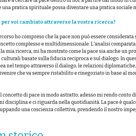
are a cercare la pace dentro di noi, a partire dal modo in cui
 una pratica spirituale possa diventare una pratica sociale 
è per voi cambiato attraverso la vostra ricerca?
ercorso ho compreso che la pace non può essere considerata 
concetto complesso e multidimensionale. L'analisi comparata 
la mia ricerca, mi ha mostrato come la pace sia anche un pr
 culturali basate sulla fiducia reciproca e sul dialogo. In qu
ea nel tempo attraverso il dialogo, le relazioni diplomatiche, 
ivenire che va sempre ristabilito e rinegoziato in base al mo
il concetto di pace in modo astratto, adesso mi rendo conto d
ni disciplina e ci riguarda nella quotidianità. La pace è qualco
uppando una coscienza collettiva, prendendo il nostro impe
m storico