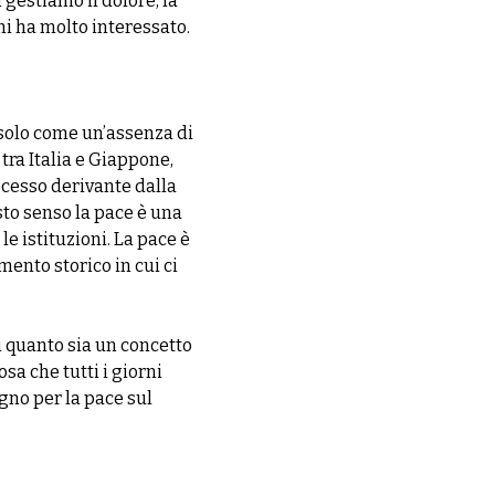
 gestiamo il dolore, la
mi ha molto interessato.
solo come un’assenza di
tra Italia e Giappone,
ocesso derivante dalla
esto senso la pace è una
le istituzioni. La pace è
mento storico in cui ci
i quanto sia un concetto
sa che tutti i giorni
gno per la pace sul