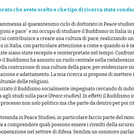
torato che avete scelto e che tipo di ricerca state cond
a ammessa al quarantesimo ciclo di dottorato in Peace studie
gioni e pace” e mi occupo di studiare il Buddismo in Italia i
 cui contribuisce a creare una cultura di pace, realizzando 
in Italia, con particolare attenzione a come e quando si è ra
ste siano state recepite e reinterpretate nel tempo. Confront
 il Buddismo ha assunto un ruolo centrale nella rielaboraz
ella costruzione di una cultura della pace, per evidenziare si
mazione e adattamento. La mia ricerca si propone di mettere i
turale delle religioni.
zzato il Buddismo socialmente impegnato cercando di indiriz
 agli studi sulla pace (
Peace studie
s). In effetti il Buddismo i
processo non solo politico ma che parte da dentro per poi ri
ttoranda in Peace Studies, in particolare faccio parte del ra
ra a comprendere quali possono essere i risvolti della sicu
ooperazione nel settore di difesa. Sembra un ossimoro parlar