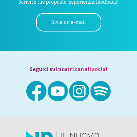
Scrivi le tue proposte, esperienze, feedback!
Invia un'e-mail
Seguici sui nostri canali social