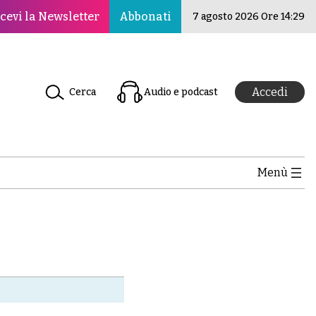
smo per la pace, la cultura e l’educazione ·Il Nuovo Rina
cevi la Newsletter
Abbonati
7 agosto 2026 Ore 14:29
Accedi
Cerca
Audio e podcast
Menù