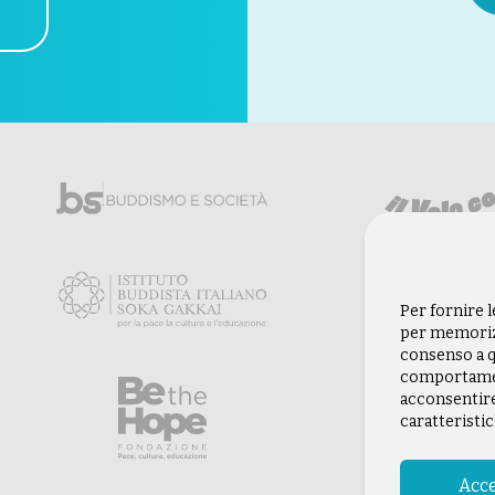
Per fornire 
per memorizz
consenso a q
comportament
acconsentire
caratteristic
Acce