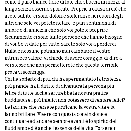
come il puro bianco fiore di loto che sboccia in mezzo al
fango senza esserne sporcato. Proprio a causa di ciò che
avete subito, ci sono dolori e sofferenze nei cuori degli
altri che solo voi potete notare, e puri sentimenti di
amore e di amicizia che solo voi potete scoprire.
Sicuramente ci sono tante persone che hanno bisogno
di voi. Se vi date per vinte, sarete solo voi a perderci.
Nulla e nessuno potranno mai cambiare il vostro
intrinseco valore. Vi chiedo di avere coraggio, di dire a
voi stesse che non permetterete che questa terribile
prova vi sconfigga.
Chi ha sofferto di più, chi ha sperimentato la tristezza
più grande, ha il diritto di diventare la persona più
felice di tutte. A che servirebbe la nostra pratica
buddista se i più infelici non potessero diventare felici?
Le lacrime che versate purificano la vostra vita e la
fanno brillare. Vivere con questa convinzione e
continuare ad andare sempre avanti è lo spirito del
Buddismo ed è anche l’essenza della vita. Forse non