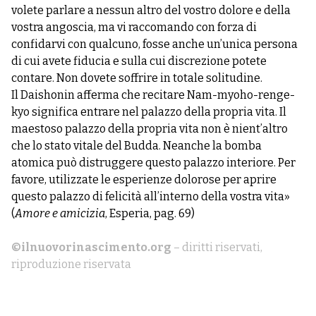
volete parlare a nessun altro del vostro dolore e della
vostra angoscia, ma vi raccomando con forza di
confidarvi con qualcuno, fosse anche un’unica persona
di cui avete fiducia e sulla cui discrezione potete
contare. Non dovete soffrire in totale solitudine.
Il Daishonin afferma che recitare Nam-myoho-renge-
kyo significa entrare nel palazzo della propria vita. Il
maestoso palazzo della propria vita non è nient’altro
che lo stato vitale del Budda. Neanche la bomba
atomica può distruggere questo palazzo interiore. Per
favore, utilizzate le esperienze dolorose per aprire
questo palazzo di felicità all’interno della vostra vita»
(
Amore e amicizia
, Esperia, pag. 69)
©ilnuovorinascimento.org
– diritti riservati,
riproduzione riservata