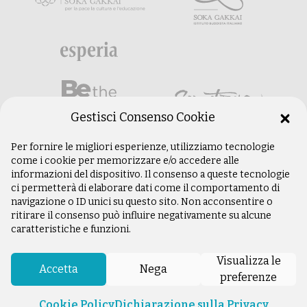
Gestisci Consenso Cookie
Per fornire le migliori esperienze, utilizziamo tecnologie
come i cookie per memorizzare e/o accedere alle
informazioni del dispositivo. Il consenso a queste tecnologie
ci permetterà di elaborare dati come il comportamento di
navigazione o ID unici su questo sito. Non acconsentire o
ritirare il consenso può influire negativamente su alcune
caratteristiche e funzioni.
©
Copyright 2003 –
2026
Istituto Buddista
Italiano Soka Gakkai. Tutti i diritti riservati |
Visualizza le
P.IVA: 04935120487 | Sede Legale: Firenze |
Accetta
Nega
preferenze
Privacy Policy
Cookie Policy
Dichiarazione sulla Privacy