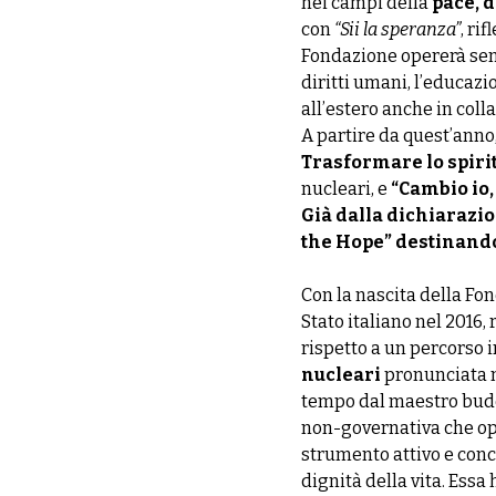
nei campi della
pace, d
con
“Sii la speranza”
, ri
Fondazione opererà senza
diritti umani, l’educazio
all’estero anche in col
A partire da quest’anno,
Trasformare lo spiri
nucleari, e
“Cambio io
Già dalla dichiarazio
the Hope” destinando 
Con la nascita della Fon
Stato italiano nel 2016,
rispetto a un percorso i
nucleari
pronunciata n
tempo dal maestro budd
non-governativa che op
strumento attivo e conc
dignità della vita. Essa