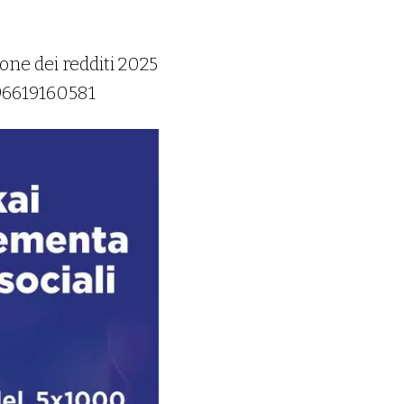
ione dei redditi 2025
e 96619160581