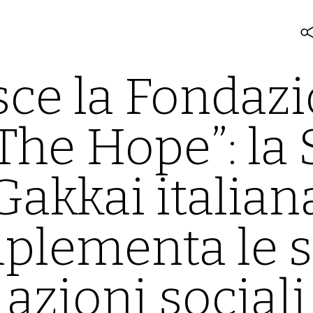
ce la Fondaz
The Hope”: la
Gakkai italian
plementa le 
azioni sociali