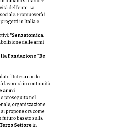
in italiano si traduce
vità dell’ente. La
à sociale. Promuoverà i
progetti in Italia e
tivi:
“Senzatomica.
’abolizione delle armi
della Fondazione “Be
lato l’Intesa con lo
tà lavorerà in continuità
le armi
 e proseguito nel
onale, organizzazione
”
si propone ora come
n futuro basato sulla
 Terzo Settore
in