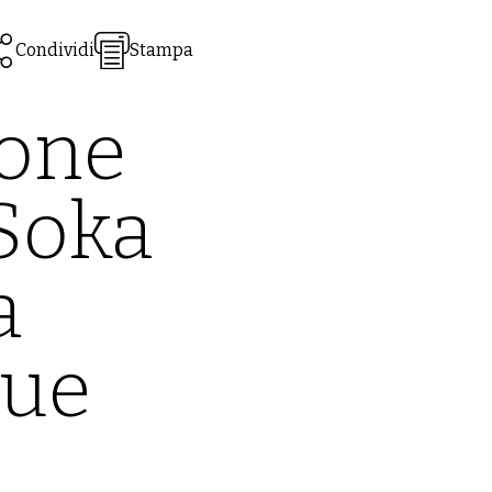
Condividi
Stampa
ione
 Soka
a
sue