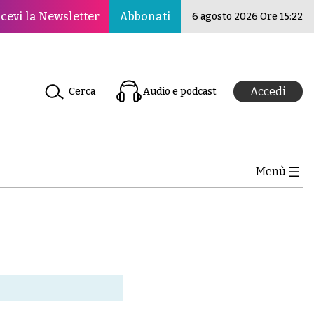
er la pace, la cultura e l’educazione ·Il Nuovo Rinascimen
cevi la Newsletter
Abbonati
6 agosto 2026 Ore 15:22
Accedi
Cerca
Audio e podcast
Menù