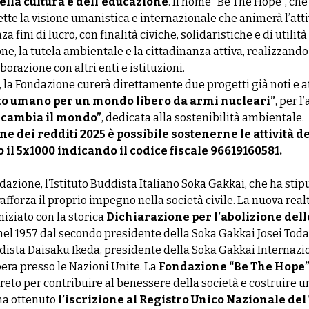
ella cultura e dell’educazione
. Il nome “Be The Hope”, che 
flette la visione umanistica e internazionale che animerà l’atti
 fini di lucro, con finalità civiche, solidaristiche e di utilit
ne, la tutela ambientale e la cittadinanza attiva, realizzando 
laborazione con altri enti e istituzioni.
 la Fondazione curerà direttamente due progetti già noti e at
to umano per un mondo libero da armi nucleari”
, per l
, cambia il mondo”
, dedicata alla sostenibilità ambientale.
ne dei redditi 2025 è possibile sostenerne le attività 
il 5x1000 indicando il codice fiscale 96619160581
.
dazione, l’Istituto Buddista Italiano Soka Gakkai, che ha stipu
 rafforza il proprio impegno nella società civile. La nuova real
niziato con la storica
Dichiarazione per l’abolizione del
el 1957 dal secondo presidente della Soka Gakkai Josei Toda
ista Daisaku Ikeda, presidente della Soka Gakkai Internazi
era presso le Nazioni Unite. La
Fondazione “Be The Hope
reto per contribuire al benessere della società e costruire u
 ha ottenuto
l’iscrizione al Registro Unico Nazionale del