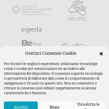
Gestisci Consenso Cookie
Per fornire le migliori esperienze, utilizziamo tecnologie
come i cookie per memorizzare e/o accedere alle
informazioni del dispositivo. Il consenso a queste tecnologie
ci permetterà di elaborare dati come il comportamento di
navigazione o ID unici su questo sito. Non acconsentire o
ritirare il consenso può influire negativamente su alcune
caratteristiche e funzioni.
©
Copyright 2003 –
2026
Istituto Buddista
Italiano Soka Gakkai. Tutti i diritti riservati |
Visualizza le
P.IVA: 04935120487 | Sede Legale: Firenze |
Accetta
Nega