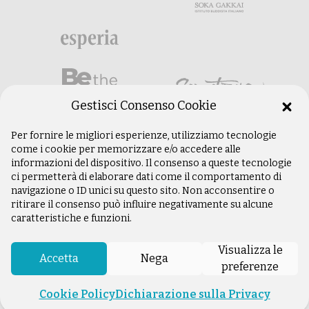
Gestisci Consenso Cookie
Per fornire le migliori esperienze, utilizziamo tecnologie
come i cookie per memorizzare e/o accedere alle
informazioni del dispositivo. Il consenso a queste tecnologie
ci permetterà di elaborare dati come il comportamento di
navigazione o ID unici su questo sito. Non acconsentire o
ritirare il consenso può influire negativamente su alcune
caratteristiche e funzioni.
©
Copyright 2003 –
2026
Istituto Buddista
Italiano Soka Gakkai. Tutti i diritti riservati |
Visualizza le
P.IVA: 04935120487 | Sede Legale: Firenze |
Accetta
Nega
preferenze
Privacy Policy
Cookie Policy
Dichiarazione sulla Privacy